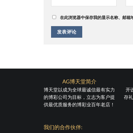
在此浏览器中保存我的显示名称、邮箱
AG博天堂简介
博天堂以成为全球最诚信最有实力
开
的博彩公司为目标，立志为客户提
存
供最优质服务的博彩业百年老店！
我们的合作伙伴: