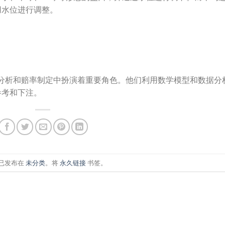
用水位进行调整。
分析和赔率制定中扮演着重要角色。他们利用数学模型和数据分
参考和下注。
已发布在
未分类
。将
永久链接
书签。