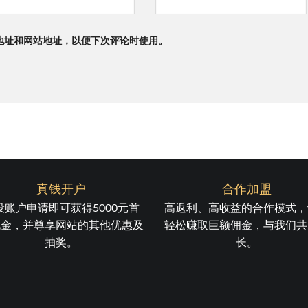
地址和网站地址，以便下次评论时使用。
真钱开户
合作加盟
设账户申请即可获得5000元首
高返利、高收益的合作模式，
礼金，并尊享网站的其他优惠及
轻松赚取巨额佣金，与我们共
抽奖。
长。