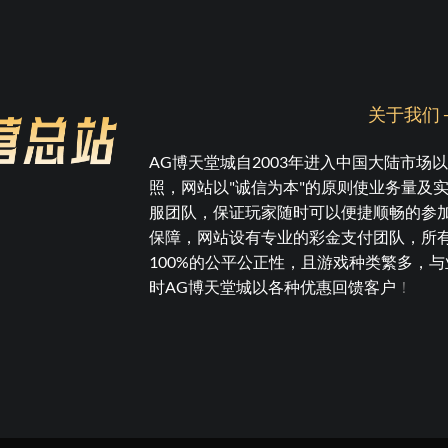
关于我们 
AG博天堂城自2003年进入中国大陆市场
照，网站以"诚信为本"的原则使业务量及实
服团队，保证玩家随时可以便捷顺畅的参
保障，网站设有专业的彩金支付团队，所有
100%的公平公正性，且游戏种类繁多，
时AG博天堂城以各种优惠回馈客户
！