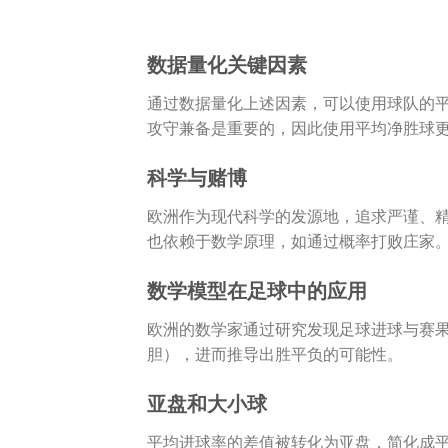
数据量化关键因素
通过数据量化上述因素，可以使用球队的
攻守兼备是重要的，因此使用平均净胜球
科学与赌博
欧洲作为现代科学的发源地，追求严谨、
也依赖于数学原理，如通过概率打败庄家
数学模型在足球中的应用
欧洲的数学家通过研究发现足球进球与赛
胆），进而推导出胜平负的可能性。
亚盘和大小球
平均进球率的差值被转化为亚盘，简化成