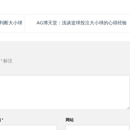
判断大小球
AG博天堂：浅谈篮球投注大小球的心得经验
用
*
标注
箱
*
网站