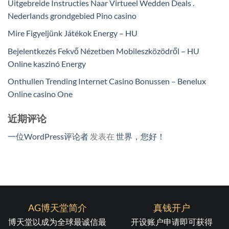
Uitgebreide Instructies Naar Virtueel Wedden Deals .
Nederlands grondgebied Pino casino
Mire Figyeljünk Játékok Energy – HU
Bejelentkezés Fekvő Nézetben Mobileszközödről – HU
Online kaszinó Energy
Onthullen Trending Internet Casino Bonussen – Benelux
Online casino One
近期评论
一位WordPress评论者
发表在
世界，您好！
AG博天堂简介
真钱开户
博天堂以成为全球最诚信最
开设账户申请即可获得