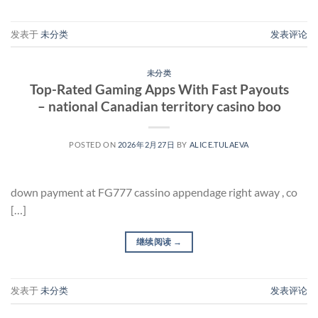
发表于
未分类
发表评论
未分类
Top-Rated Gaming Apps With Fast Payouts
– national Canadian territory casino boo
POSTED ON
2026年2月27日
BY
ALICE.TULAEVA
down payment at FG777 cassino appendage right away , co
[…]
继续阅读
→
发表于
未分类
发表评论