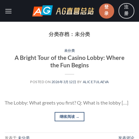
跳
登
注
到
录
册
内
容
分类存档：
未分类
未分类
A Bright Tour of the Casino Lobby: Where
the Fun Begins
POSTED ON
2026年3月12日
BY
ALICE.TULAEVA
The Lobby: What greets you first? Q: What is the lobby […]
继续阅读
→
发表于
未分类
发表评论