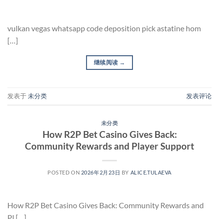
vulkan vegas whatsapp code deposition pick astatine hom
[…]
继续阅读
→
发表于
未分类
发表评论
未分类
How R2P Bet Casino Gives Back:
Community Rewards and Player Support
POSTED ON
2026年2月23日
BY
ALICE.TULAEVA
How R2P Bet Casino Gives Back: Community Rewards and
Pl […]