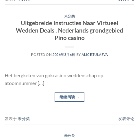
未分类
Uitgebreide Instructies Naar Virtueel
Wedden Deals . Nederlands grondgebied
Pino casino
POSTED ON
2026年3月6日
BY
ALICE.TULAEVA
Het bergketen van gokcasino weddenschap op
atoomnummer […]
继续阅读
→
发表于
未分类
发表评论
未分类