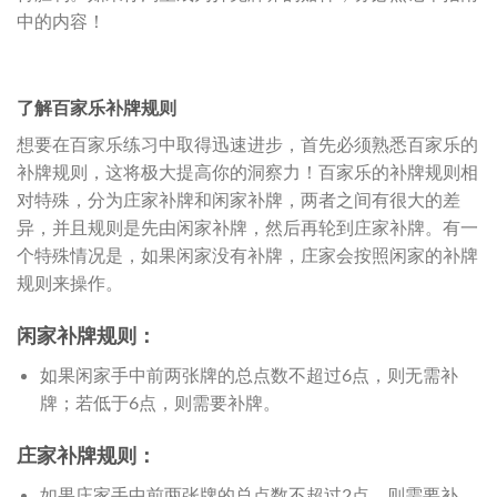
中的内容！
了解百家乐补牌规则
想要在百家乐练习中取得迅速进步，首先必须熟悉百家乐的
补牌规则，这将极大提高你的洞察力！百家乐的补牌规则相
对特殊，分为庄家补牌和闲家补牌，两者之间有很大的差
异，并且规则是先由闲家补牌，然后再轮到庄家补牌。有一
个特殊情况是，如果闲家没有补牌，庄家会按照闲家的补牌
规则来操作。
闲家补牌规则：
如果闲家手中前两张牌的总点数不超过6点，则无需补
牌；若低于6点，则需要补牌。
庄家补牌规则：
如果庄家手中前两张牌的总点数不超过2点，则需要补