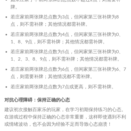
牌。
若庄家前两张牌总点数为3点，但闲家第三张补牌为8
点，则不需补牌；其他情况都需补牌。
若庄家前两张牌总点数为4点，但闲家第三张补牌为0、
1、8、9点，则不需补牌；其他情况都需补牌。
若庄家前两张牌总点数为5点，但闲家第三张补牌为0、
1、2、3、8、9点，则不需补牌；其他情况都需补牌。
若庄家前两张牌总点数为6点，但闲家第三张补牌为6、7
点，则需要补牌；其他情况都不需补牌。
若庄家前两张牌总点数为7点或更高，则不需补牌。
对抗心理障碍：保持正确的心态
建议初次接触百家乐的玩家，在学习初期保持练习的心态。
在游戏过程中保持正确的心态非常重要，这样即使遇到不利
或情绪波动，也不会因为经验不足而导致心态崩溃！