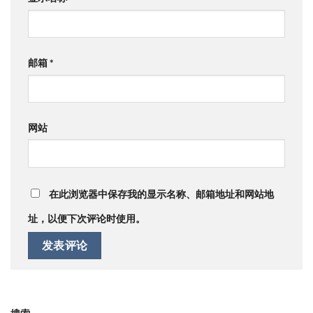
邮箱
*
网站
在此浏览器中保存我的显示名称、邮箱地址和网站地
址，以便下次评论时使用。