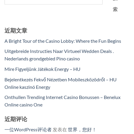
索
近期文章
A Bright Tour of the Casino Lobby: Where the Fun Begins
Uitgebreide Instructies Naar Virtueel Wedden Deals .
Nederlands grondgebied Pino casino
Mire Figyeljünk Játékok Energy – HU
Bejelentkezés Fekvő Nézetben Mobileszközödről – HU
Online kaszinó Energy
Onthullen Trending Internet Casino Bonussen – Benelux
Online casino One
近期评论
一位WordPress评论者
发表在
世界，您好！