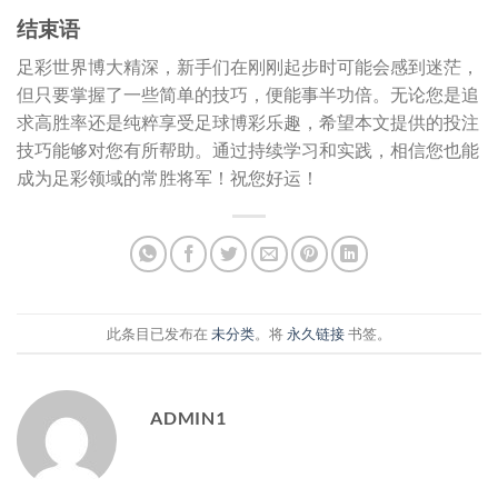
结束语
足彩世界博大精深，新手们在刚刚起步时可能会感到迷茫，
但只要掌握了一些简单的技巧，便能事半功倍。无论您是追
求高胜率还是纯粹享受足球博彩乐趣，希望本文提供的投注
技巧能够对您有所帮助。通过持续学习和实践，相信您也能
成为足彩领域的常胜将军！祝您好运！
此条目已发布在
未分类
。将
永久链接
书签。
ADMIN1