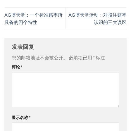
AG博天堂：一个标准赔率所
AG博天堂活动：对投注赔率
具备的四个特性
认识的三大误区
发表回复
您的邮箱地址不会被公开。
必填项已用
*
标注
评论
*
显示名称
*