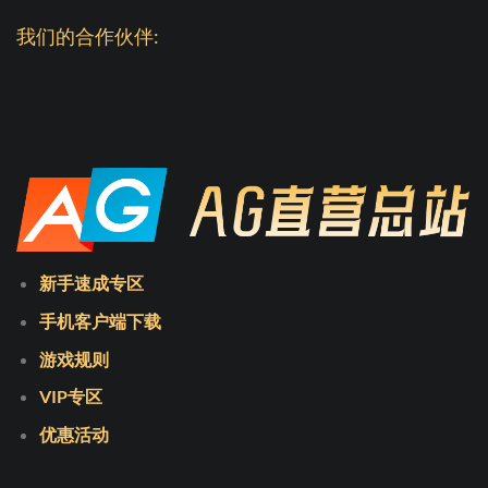
我们的合作伙伴:
新手速成专区
手机客户端下载
游戏规则
VIP专区
优惠活动