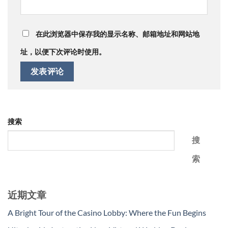
在此浏览器中保存我的显示名称、邮箱地址和网站地
址，以便下次评论时使用。
搜索
搜
索
近期文章
A Bright Tour of the Casino Lobby: Where the Fun Begins