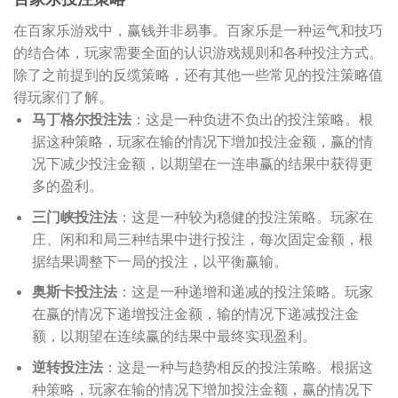
在百家乐游戏中，赢钱并非易事。百家乐是一种运气和技巧
的结合体，玩家需要全面的认识游戏规则和各种投注方式。
除了之前提到的反缆策略，还有其他一些常见的投注策略值
得玩家们了解。
马丁格尔投注法
：这是一种负进不负出的投注策略。根
据这种策略，玩家在输的情况下增加投注金额，赢的情
况下减少投注金额，以期望在一连串赢的结果中获得更
多的盈利。
三门峡投注法
：这是一种较为稳健的投注策略。玩家在
庄、闲和和局三种结果中进行投注，每次固定金额，根
据结果调整下一局的投注，以平衡赢输。
奥斯卡投注法
：这是一种递增和递减的投注策略。玩家
在赢的情况下递增投注金额，输的情况下递减投注金
额，以期望在连续赢的结果中最终实现盈利。
逆转投注法
：这是一种与趋势相反的投注策略。根据这
种策略，玩家在输的情况下增加投注金额，赢的情况下