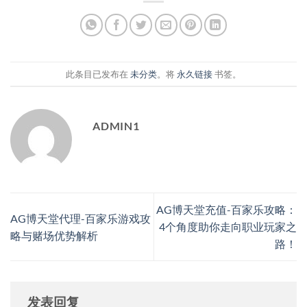
此条目已发布在
未分类
。将
永久链接
书签。
ADMIN1
AG博天堂充值-百家乐攻略：
AG博天堂代理-百家乐游戏攻
4个角度助你走向职业玩家之
略与赌场优势解析
路！
发表回复