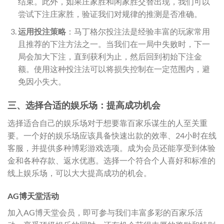
结束。此外，如果庄家胜和闲家胜交替出现，我们可以
尝试下注庄家胜，验证我们对规律的推测是否准确。
运用投注策略
：马丁格尔投注法是经验丰富的玩家常用
且推荐的下注方法之一。当我们在一局中失败时，下一
局会加大下注，直到获利为止，然后回到初始下注金
额。使用这种投注法可以将损失控制在一定范围内，避
免因小失大。
三、选择合适的娱乐场：提高成功机会
选择适合自己的娱乐场对于想要靠百家乐谋生的人至关重
要。一个好的娱乐场应该具备快速出款的效率、24小时在线
客服，并提供多种博彩游戏选项。成为会员还能享受到体验
金和各种存款、返水优惠。选择一个符合个人喜好和标准的
线上娱乐场，可以大大提高成功的机会。
AG博天堂活动
加入AG博天堂会员，即可参与我们丰富多彩的百家乐活