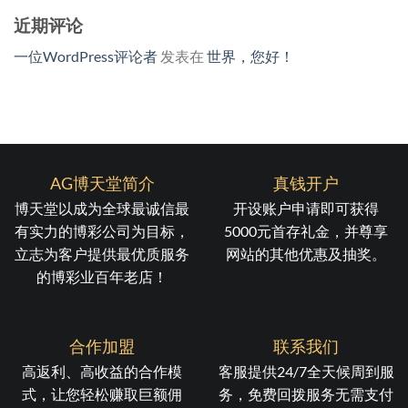
近期评论
一位WordPress评论者
发表在
世界，您好！
AG博天堂简介
真钱开户
博天堂以成为全球最诚信最
开设账户申请即可获得
有实力的博彩公司为目标，
5000元首存礼金，并尊享
立志为客户提供最优质服务
网站的其他优惠及抽奖。
的博彩业百年老店！
合作加盟
联系我们
高返利、高收益的合作模
客服提供24/7全天候周到服
式，让您轻松赚取巨额佣
务，免费回拨服务无需支付