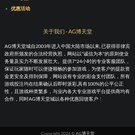
优惠活动
关于我们 - AG博天堂
AG博天堂城自2003年进入中国大陆市场以来, 已获得菲律宾
政府所颁发的合法经营执照，网站以"诚信为本"的原则使业
务量及实力不断发展壮大。提供7*24小时的专业客服团队，
保证玩家随时可以便捷顺畅的参加游戏，为使客户的提款资
金更安全及得到保障，网站设有专业的彩金支付团队，所有
游戏投注均在结果确认后即时派彩,具有100%的公平公正
性，且游戏种类繁多，与业内各大专业游戏平台提供商均有
合作，同时AG博天堂城以各种优惠回馈客户
！
Copyright 2026 ©
AG博天堂