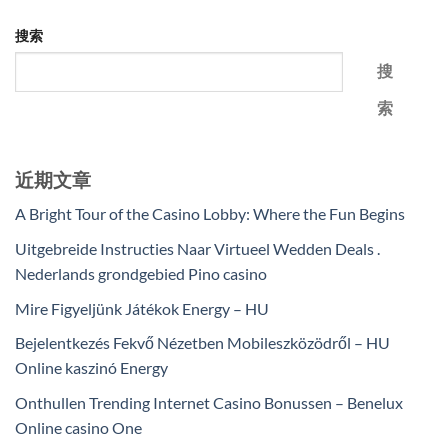
搜索
搜
索
近期文章
A Bright Tour of the Casino Lobby: Where the Fun Begins
Uitgebreide Instructies Naar Virtueel Wedden Deals .
Nederlands grondgebied Pino casino
Mire Figyeljünk Játékok Energy – HU
Bejelentkezés Fekvő Nézetben Mobileszközödről – HU
Online kaszinó Energy
Onthullen Trending Internet Casino Bonussen – Benelux
Online casino One