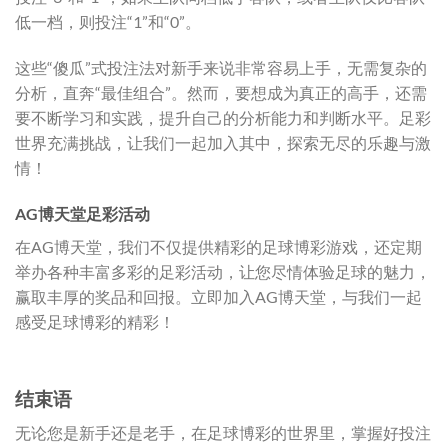
低一档，则投注“1”和“0”。
这些“傻瓜”式投注法对新手来说非常容易上手，无需复杂的
分析，直奔“最佳组合”。然而，要想成为真正的高手，还需
要不断学习和实践，提升自己的分析能力和判断水平。足彩
世界充满挑战，让我们一起加入其中，探索无尽的乐趣与激
情！
AG博天堂足彩活动
在AG博天堂，我们不仅提供精彩的足球博彩游戏，还定期
举办各种丰富多彩的足彩活动，让您尽情体验足球的魅力，
赢取丰厚的奖品和回报。立即加入AG博天堂，与我们一起
感受足球博彩的精彩！
结束语
无论您是新手还是老手，在足球博彩的世界里，掌握好投注