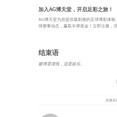
加入AG博天堂，开启足彩之旅！
AG博天堂为您提供最刺激的足球博彩体验
球赛事动态，赢取丰厚奖金！立即注册，
结束语
赌博需谨慎，适度娱乐。
此条目