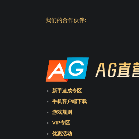
我们的合作伙伴:
新手速成专区
手机客户端下载
游戏规则
VIP专区
优惠活动