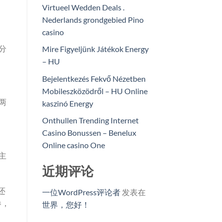
Virtueel Wedden Deals .
Nederlands grondgebied Pino
casino
分
Mire Figyeljünk Játékok Energy
– HU
Bejelentkezés Fekvő Nézetben
Mobileszközödről – HU Online
两
kaszinó Energy
Onthullen Trending Internet
Casino Bonussen – Benelux
Online casino One
主
近期评论
还
一位WordPress评论者
发表在
券，
世界，您好！