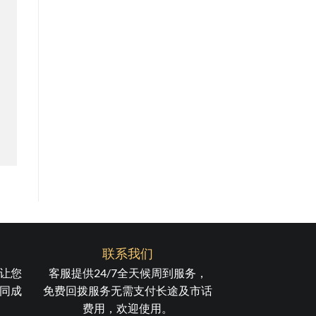
联系我们
让您
客服提供24/7全天候周到服务，
同成
免费回拨服务无需支付长途及市话
费用，欢迎使用。