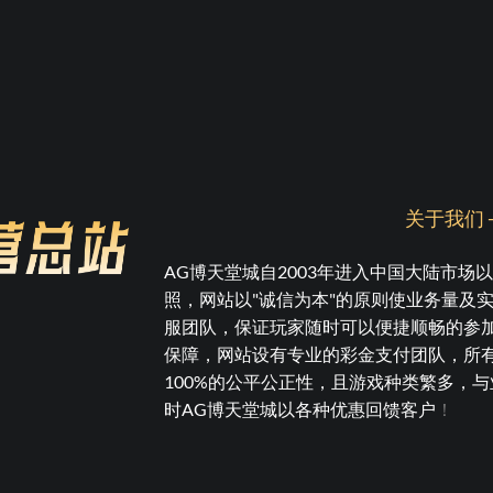
关于我们 
AG博天堂城自2003年进入中国大陆市场
照，网站以"诚信为本"的原则使业务量及实
服团队，保证玩家随时可以便捷顺畅的参
保障，网站设有专业的彩金支付团队，所有
100%的公平公正性，且游戏种类繁多，
时AG博天堂城以各种优惠回馈客户
！