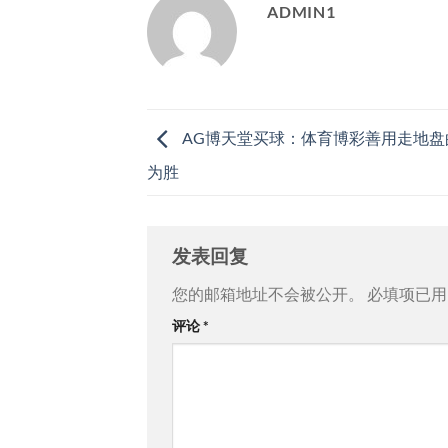
ADMIN1
AG博天堂买球：体育博彩善用走地盘
为胜
发表回复
您的邮箱地址不会被公开。
必填项已
评论
*