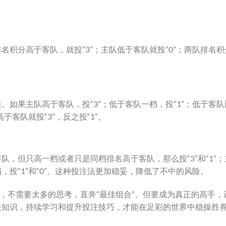
积分高于客队，就投“3”；主队低于客队就投“0”；两队排名积
如果主队高于客队，投“3”；低于客队一档，投“1”；低于客队
于客队就投“3”，反之投“1”。
，但只高一档或者只是同档排名高于客队，那么投“3”和“1”；
投“1”和“0”。这种投注法更加稳妥，降低了不中的风险。
手，不需要太多的思考，直奔“最佳组合”。但要成为真正的高手，
关知识，持续学习和提升投注技巧，才能在足彩的世界中稳操胜