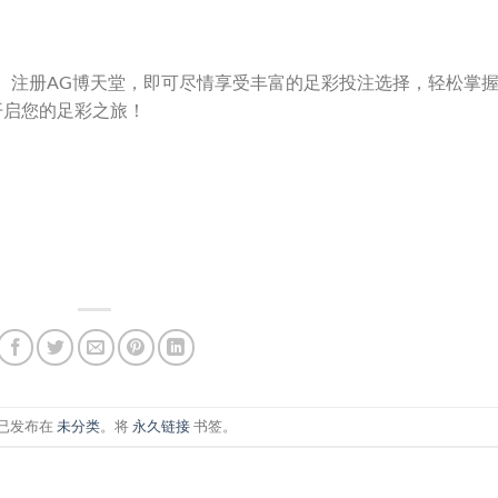
。注册AG博天堂，即可尽情享受丰富的足彩投注选择，轻松掌
开启您的足彩之旅！
已发布在
未分类
。将
永久链接
书签。