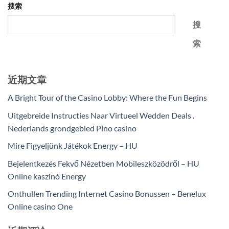
搜索
搜
索
近期文章
A Bright Tour of the Casino Lobby: Where the Fun Begins
Uitgebreide Instructies Naar Virtueel Wedden Deals .
Nederlands grondgebied Pino casino
Mire Figyeljünk Játékok Energy – HU
Bejelentkezés Fekvő Nézetben Mobileszközödről – HU
Online kaszinó Energy
Onthullen Trending Internet Casino Bonussen – Benelux
Online casino One