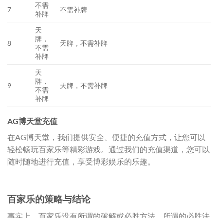
不需
7
不需补牌
补牌
天
牌，
8
天牌，不需补牌
不需
补牌
天
牌，
9
天牌，不需补牌
不需
补牌
AG博天堂充值
在AG博天堂，我们提供安全、便捷的充值方式，让您可以
轻松畅玩百家乐等精彩游戏。通过我们的充值渠道，您可以
随时随地进行充值，享受博彩娱乐的乐趣。
百家乐的策略与结论
事实上，百家乐没有所谓的破解或必胜方法。所谓的必胜法