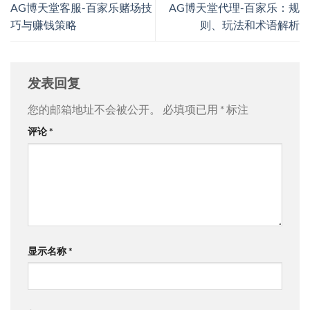
AG博天堂客服-百家乐赌场技
AG博天堂代理-百家乐：规
巧与赚钱策略
则、玩法和术语解析
发表回复
您的邮箱地址不会被公开。
必填项已用
*
标注
评论
*
显示名称
*