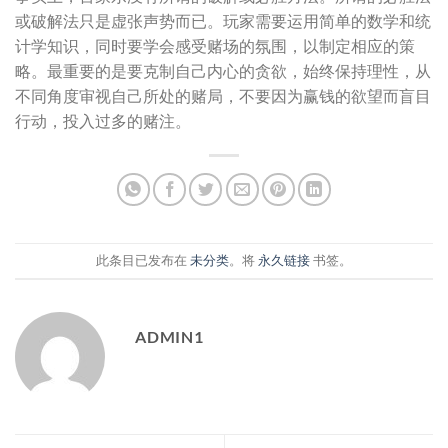
或破解法只是虚张声势而已。玩家需要运用简单的数学和统
计学知识，同时要学会感受赌场的氛围，以制定相应的策
略。最重要的是要克制自己内心的贪欲，始终保持理性，从
不同角度审视自己所处的赌局，不要因为赢钱的欲望而盲目
行动，投入过多的赌注。
此条目已发布在
未分类
。将
永久链接
书签。
ADMIN1