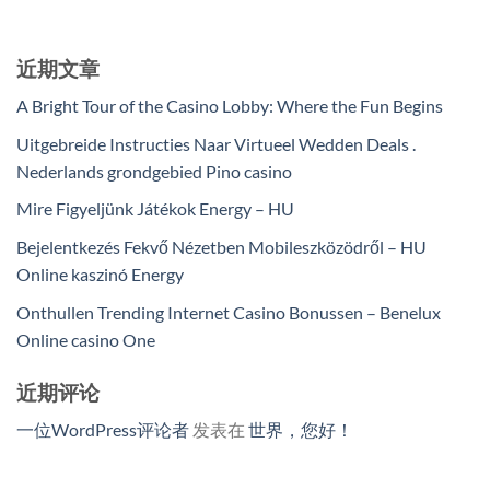
近期文章
A Bright Tour of the Casino Lobby: Where the Fun Begins
Uitgebreide Instructies Naar Virtueel Wedden Deals .
Nederlands grondgebied Pino casino
Mire Figyeljünk Játékok Energy – HU
Bejelentkezés Fekvő Nézetben Mobileszközödről – HU
Online kaszinó Energy
Onthullen Trending Internet Casino Bonussen – Benelux
Online casino One
近期评论
一位WordPress评论者
发表在
世界，您好！