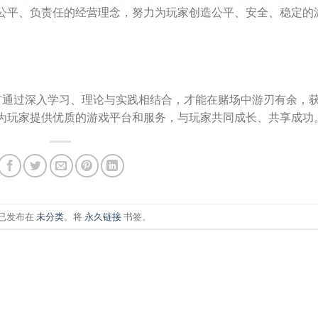
公平、负责任的经营理念，努力为玩家创造公平、安全、稳定的
有通过深入学习、理论与实践相结合，才能在赌场中游刃有余，
为玩家提供优质的游戏平台和服务，与玩家共同成长、共享成功
已发布在
未分类
。将
永久链接
书签。