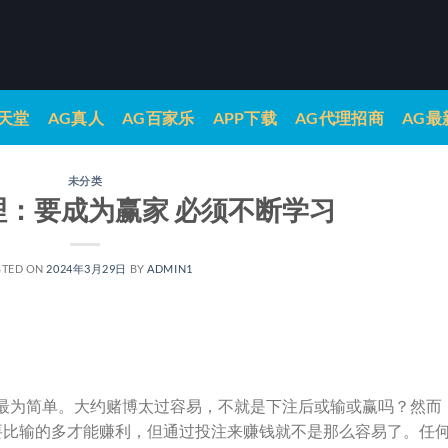
博天堂
AG真人
AG百家乐
APP下载
AG代理招商
AG最
未分类
理：要成为赢家 必须不断学习
STED ON
2024年3月29日
BY
ADMIN1
最为简单。大约赌博太过容易，不就是下注后或输或赢吗？然而
要比输的多才能赚利，但通过投注来赚钱就不是那么容易了。任