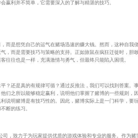
学会赢利并不简单，它需要深入的了解与精湛的技巧。
习，而是想凭自己的运气在赌场迅速的赚大钱。然而，这种自我
运气，而是需要技巧与策略的支持。正如旅鼠在疯狂迁徙时，胆
赌客往往也是一样，充满激情与勇气，但最终只能陷入困境。
水平？还是真的有规律可循？通过反推法，我们可以找到答案。
，他们之所以能够稳定赢利，说明他们掌握了赌博的一些规则，
赢利说明赌博是有技巧性的。因此，赌博实际上是一门科学，要
和不断的练习。
公司，致力于为玩家提供优质的游戏体验和专业的服务。作为赌