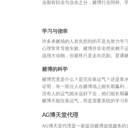
业都有职业与业余之分，赌博行业同样。
学习与侥幸
许多来赌场的人首先想到的不是去努力学
心理常常导致失败。赌博并非全然依赖于
战强大动物，但最终只是走向悲剧。普通
赌博的科学
赌博究竟是什么？是完全靠运气？还是靠
证明，有一部分人在赌博场上能长期赢利
没有人的运气能永远好下去，他们能长期
赌博不能仅靠运气，而是需要系统的学习
AG博天堂代理
AG博天堂代理是一家提供赌博游戏服务的