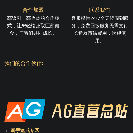
合作加盟
联系我们
高返利、高收益的合作模
客服提供24/7全天候周到服
式，让您轻松赚取巨额佣
务，免费回拨服务无需支付
金，与我们共同成长。
长途及市话费用，欢迎使
用。
我们的合作伙伴:
新手速成专区