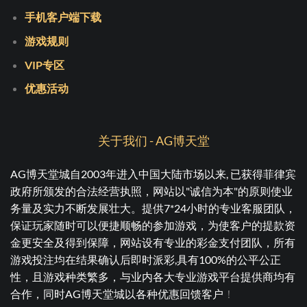
手机客户端下载
游戏规则
VIP专区
优惠活动
关于我们 - AG博天堂
AG博天堂城自2003年进入中国大陆市场以来, 已获得菲律宾
政府所颁发的合法经营执照，网站以"诚信为本"的原则使业
务量及实力不断发展壮大。提供7*24小时的专业客服团队，
保证玩家随时可以便捷顺畅的参加游戏，为使客户的提款资
金更安全及得到保障，网站设有专业的彩金支付团队，所有
游戏投注均在结果确认后即时派彩,具有100%的公平公正
性，且游戏种类繁多，与业内各大专业游戏平台提供商均有
合作，同时AG博天堂城以各种优惠回馈客户
！