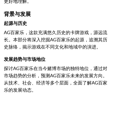
更好地理解。
背景与发展
起源与历史
AG百家乐，这款充满悠久历史的卡牌游戏，源远流
长。本部分将深入挖掘AG百家乐的起源，追溯其历
史脉络，揭示游戏在不同文化和地域中的演进。
发展趋势与市场地位
探讨AG百家乐在当今赌博市场的独特地位，通过对
市场趋势的分析，预测AG百家乐未来的发展方向。
从技术、社会、经济等多个层面，全面了解AG百家
乐的发展动态。