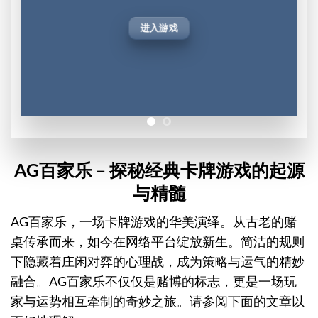
进入游戏
AG百家乐 – 探秘经典卡牌游戏的起源
与精髓
AG百家乐，一场卡牌游戏的华美演绎。从古老的赌
桌传承而来，如今在网络平台绽放新生。简洁的规则
下隐藏着庄闲对弈的心理战，成为策略与运气的精妙
融合。AG百家乐不仅仅是赌博的标志，更是一场玩
家与运势相互牵制的奇妙之旅。请参阅下面的文章以